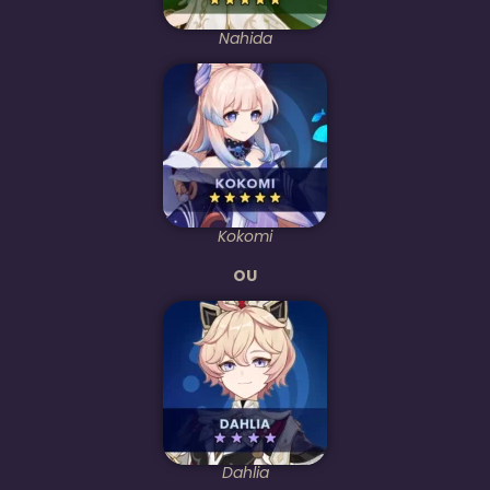
Nahida
Kokomi
OU
Dahlia