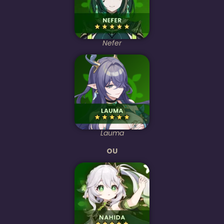
Nefer
Lauma
OU