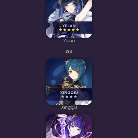
Yelan
OU
Xingqiu