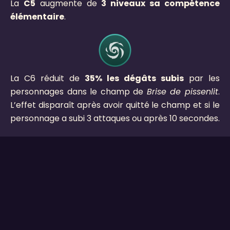
La
C5
augmente de
3 niveaux sa compétence
élémentaire
.
La C6 réduit de
35% les dégâts subis
par les
personnages dans le champ de
Brise de pissenlit
.
L’effet disparaît après avoir quitté le champ et si le
personnage a subi 3 attaques ou après 10 secondes.
Besoin d'aide ?
Tu as des questions sur Jean ? Retrouve-moi du
samedi au mercredi sur
Twitch
et n’hésite pas à
me