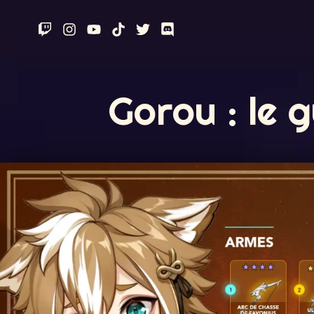
Aller
au
contenu
Gorou : le 