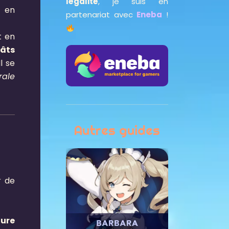
légalité
, je suis en
 en
partenariat avec
Eneba
!
t en
âts
l se
rale
Autres guides
r de
ture