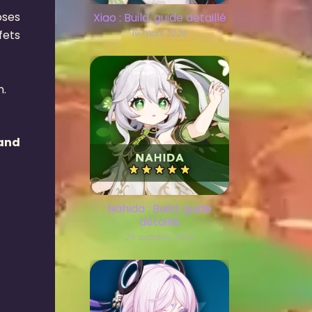
oses
Xiao : Build, guide détaillé
fets
19 mars 2026
n.
and
Nahida : Build, guide
détaillé
26 octobre 2025