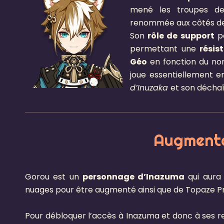
mené les troupes de
renommée aux côtés de
Son
rôle de support
pe
permettant une
résis
Géo
en fonction du no
joue essentiellement 
d’Inuzaka
et son décha
Augmenta
Gorou est un
personnage d’Inazuma
qui aura 
nuages pour être augmenté ainsi que de Topaze Pr
Pour débloquer l’accès à Inazuma et donc à ses re