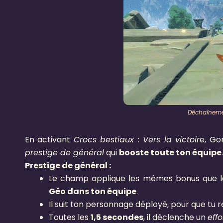
Déchaîneme
En activant
Crocs bestiaux : Vers la victoir
e, Gor
prestige de général
qui
booste toute ton équipe
.
Prestige de général :
Le champ applique les mêmes bonus que l
Géo dans ton équipe
.
Il suit ton personnage déployé, pour que tu r
Toutes les
1,5 secondes
, il déclenche un
eff