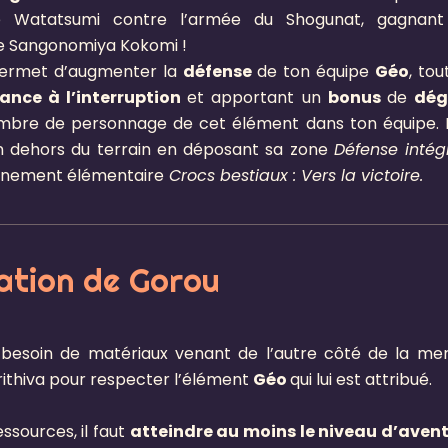
 Watatsumi contre l’armée du Shogunat, gagnant
 Sangonomiya Kokomi !
rmet d’augmenter la
défense
de ton équipe
Géo
, tou
tance à l’interruption
et apportant un
bonus
de
dég
mbre de personnage de cet élément dans ton équipe. I
en dehors du terrain en déposant sa zone
Défense intég
înement élémentaire
Crocs bestiaux : Vers la victoire.
tion de Gorou
besoin de matériaux venant de l’autre côté de la me
ithiva pour respecter l’élément
Géo
qui lui est attribué.
ssources, il faut
atteindre au moins le niveau d’aven