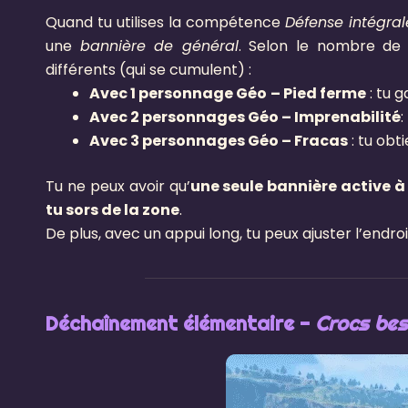
Quand tu utilises la compétence
Défense intégral
une
bannière de général
. Selon le nombre de 
différents (qui se cumulent) :
Avec 1 personnage Géo
– Pied ferme
: tu 
Avec 2 personnages Géo – Imprenabilité
:
Avec 3 personnages Géo – Fracas
: tu obt
Tu ne peux avoir qu’
une seule bannière active à 
tu sors de la zone
.
De plus, avec un appui long, tu peux ajuster l’endr
Déchaînement élémentaire -
Crocs best