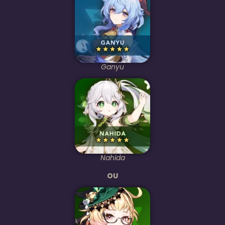
Ganyu
Nahida
OU