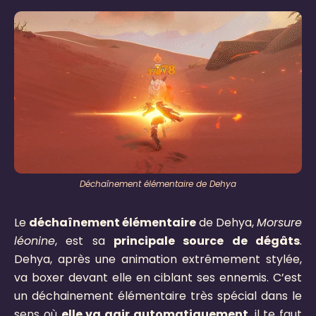
Déchaînement élémentaire de Dehya
Le
déchaînement élémentaire
de Dehya,
Morsure
léonine
, est sa
principale source de dégâts
.
Dehya, après une animation extrêmement stylée,
va boxer devant elle en ciblant ses ennemis. C’est
un déchainement élémentaire très spécial dans le
sens où
elle va agir automatiquement
, il te faut