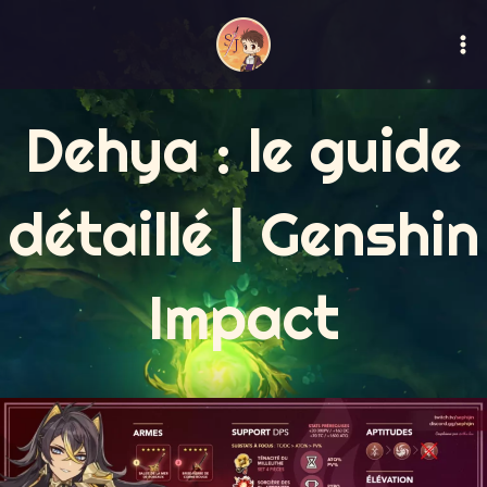
Aller
Ma
au
M
contenu
Dehya : le guide
détaillé | Genshin
Impact