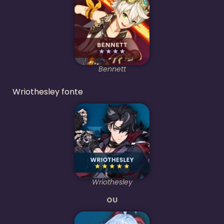
Bennett
Wriothesley fonte
Wriothesley
OU