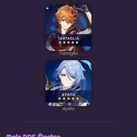
Tartaglia
Ayato
Main DPS Électro