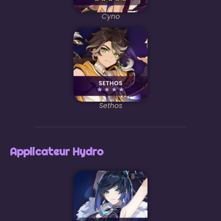
Cyno
Sethos
Applicateur Hydro