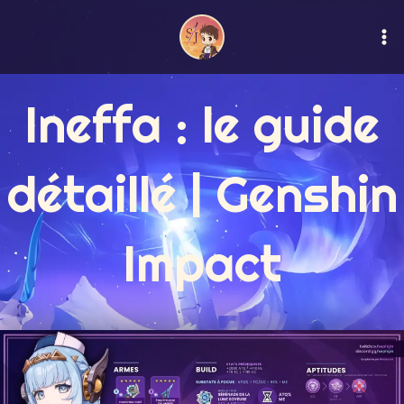
Aller
Ma
au
M
contenu
Ineffa : le guide
détaillé | Genshin
Impact