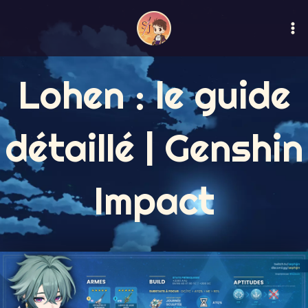
Aller
Ma
au
M
contenu
Lohen : le guide
détaillé | Genshin
Impact