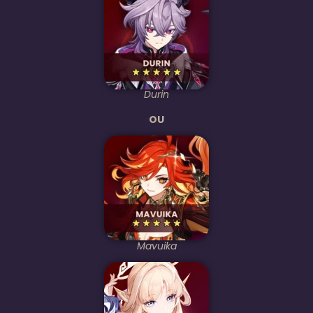
Durin
OU
Mavuika