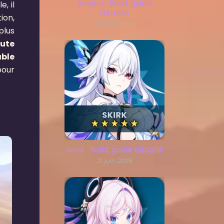
Xinyan : Build, guide
, il
détaillé
ion,
8 mai 2026
plus
oute
able
pour
Skirk : Build, guide détaillé
21 juin 2026