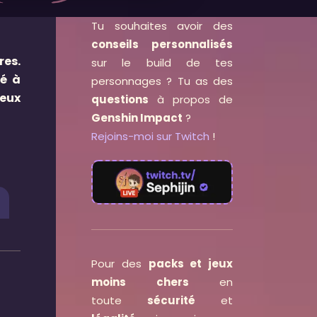
Tu souhaites avoir des
conseils personnalisés
res.
sur le build de tes
té à
personnages ? Tu as des
ieux
questions
à propos de
Genshin Impact
?
Rejoins-moi sur Twitch
!
Pour des
packs et jeux
moins chers
en
toute
sécurité
et