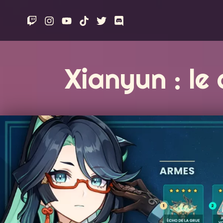
Aller
au
contenu
Xianyun : le