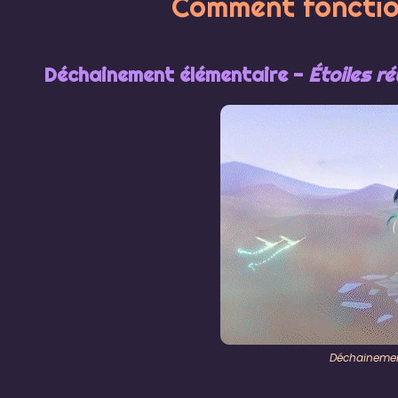
Comment fonctio
Déchainement élémentaire -
Étoiles r
Déchainemen