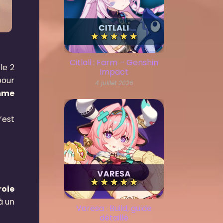
Citlali : Farm – Genshin
le 2
Impact
pour
4 juillet 2026
omme
’est
roie
à un
Varesa : Build, guide
détaillé