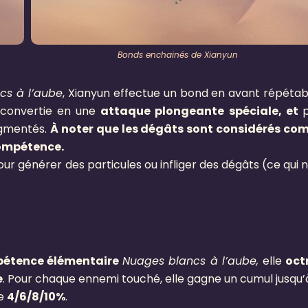
Bonds enchainés de Xianyun
cs à l’aube
, Xianyun effectue un bond en avant répétab
convertie en une
attaque plongeante spéciale, et
ugmentés.
À noter que les dégâts sont considérés c
compétence.
 générer des particules ou infliger des dégâts (ce qui n
pétence élémentaire
Nuages blancs à l’aube,
elle
oct
e
. Pour chaque ennemi touché, elle gagne un cumul jusqu’
de
4/6/8/10%
.