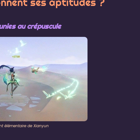
nnent ses aptitudes ?
éunies au crépuscule
t élémentaire de Xianyun