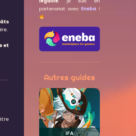
légalité
, je suis en
partenariat avec
Eneba
!
.
âts
ire.
e et
Autres guides
être