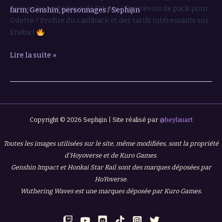
farmer les matériaux de Odette ! Tu prévois de pack pour
farm
,
Genshin
,
personnages
/
Sephijin
–
Odette ? Profite du cashback et des tarifs intéressants sur
Genshin
Eneba !
Impact
Lire la suite »
Copyright © 2026 Sephijin | Site réalisé par
@heylauart
Toutes les images utilisées sur le site, même modifiées, sont la propriété
d'Hoyoverse et de Kuro Games.
Genshin Impact et Honkai Star Rail sont des marques déposées par
HoYoverse.
Wuthering Waves est une marques déposée par Kuro Games.