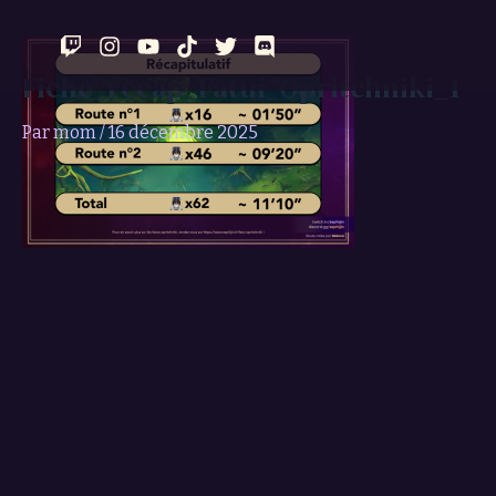
Aller
au
contenu
Fiche_recap_Fatui_Opritchniki_1
Par
mom
/
16 décembre 2025