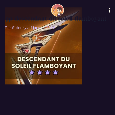
Aller
Ma
au
Me
contenu
pp-descendant-du-soleil-flamboyant
Par
Shinory
/
11 janvier 2026