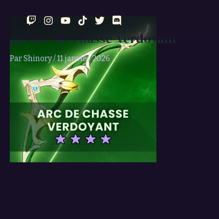
Aller
au
contenu
pp-arc-de-chasse-verdoyant
Par
Shinory
/
11 janvier 2026