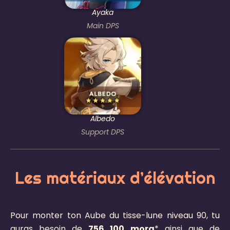
Ayaka
Main DPS
Albedo
Support DPS
Les matériaux d’élévation​
Pour monter ton Aube du tisse-lune niveau 90, tu
auras besoin de
756 100
mora
* ainsi que de